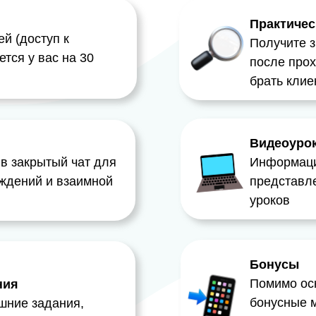
Практичес
ей (доступ к
Получите з
тся у вас на 30
после про
брать клие
Видеоуро
 в закрытый чат для
Информаци
уждений и взаимной
представл
уроков
Бонусы
Помимо ос
ния
бонусные м
шние задания,