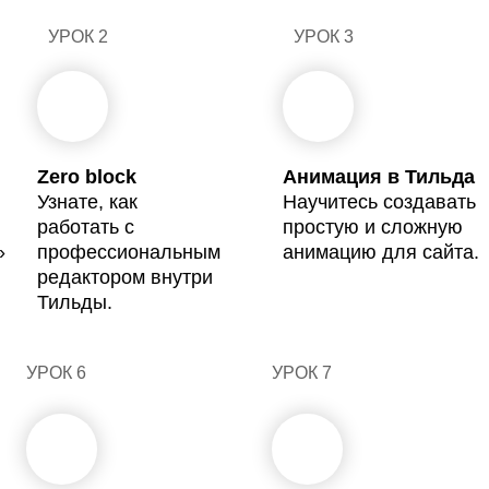
УРОК 2
УРОК 3
2
3
Zero block
Анимация в Тильда
Узнате, как
Научитесь создавать
работать с
простую и сложную
»
профессиональным
анимацию для сайта.
редактором внутри
Тильды.
УРОК 6
УРОК 7
6
7