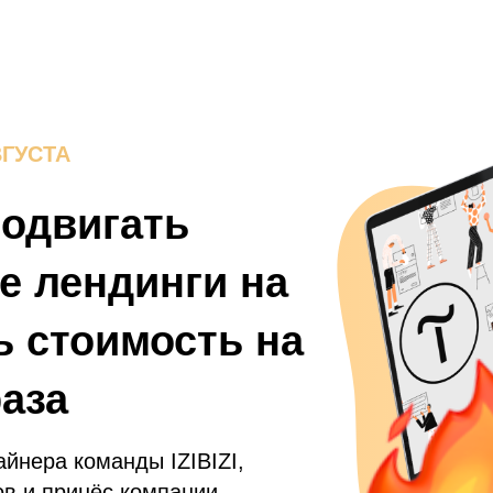
ВГУСТА
родвигать
 лендинги на
ь стоимость на
раза
йнера команды IZIBIZI,
ов и принёс компании