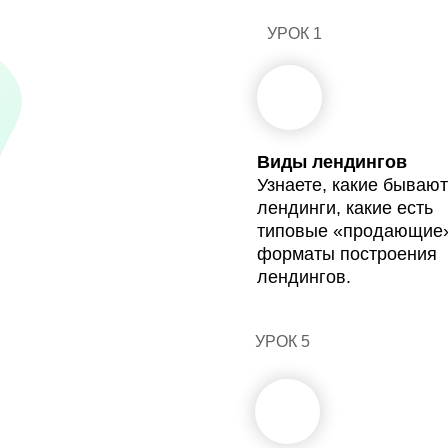
УРОК 1
1
Виды лендингов
Узнаете, какие бывают
лендинги, какие есть
типовые «продающие
форматы построения
лендингов.
УРОК 5
5