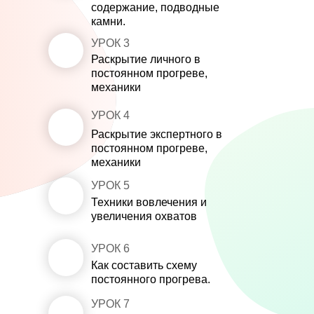
содержание, подводные
камни.
УРОК 3
3
Раскрытие личного в
постоянном прогреве,
механики
УРОК 4
4
Раскрытие экспертного в
постоянном прогреве,
механики
УРОК 5
5
Техники вовлечения и
увеличения охватов
УРОК 6
6
Как составить схему
постоянного прогрева.
УРОК 7
7